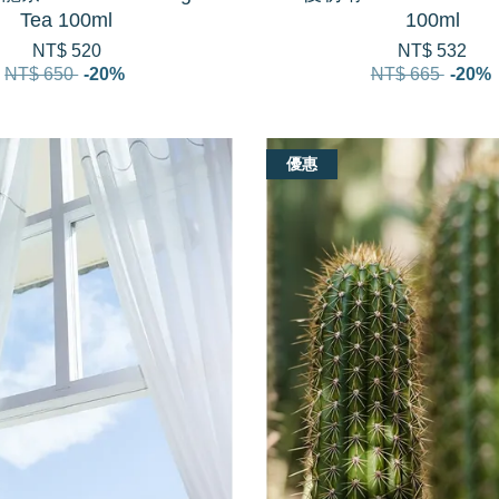
Tea 100ml
100ml
NT$ 520
NT$ 532
NT$ 650
-20%
NT$ 665
-20%
優惠