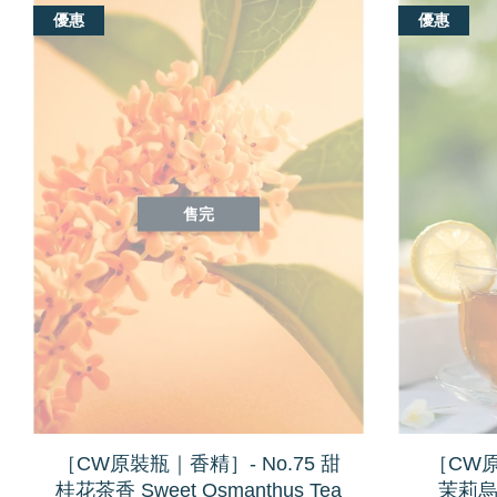
優惠
優惠
售完
［CW原裝瓶｜香精］- No.75 甜
［CW原
桂花茶香 Sweet Osmanthus Tea
茉莉烏龍