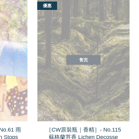
優惠
售完
o.61 雨
［CW原裝瓶｜香精］- No.115
 Stops
蘇格蘭苔香 Lichen Decosse