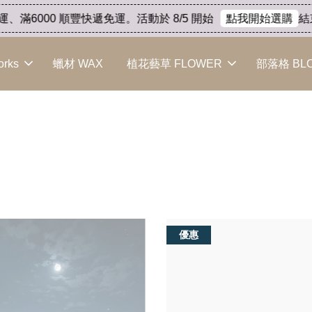
 順豐快遞免運。活動於 8/5 開始
結束代理出清 產
點我開始選購
orks
蠟材 WAX
植花藝草 FLOWER
部落格 BL
所有品項 All
優惠