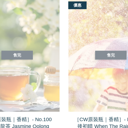
優惠
售完
售完
裝瓶｜香精］- No.100
［CW原裝瓶｜香精］- N
茶 Jasmine Oolong
後初晴 When The Rain