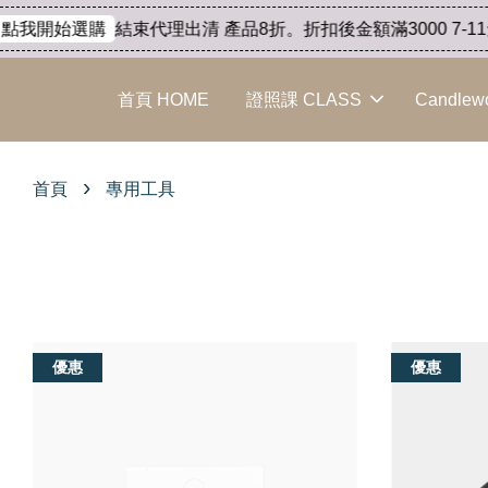
結束代理出清 產品8折。折扣後金額滿3000 7-11免
點我開始選購
首頁 HOME
證照課 CLASS
Candlew
›
首頁
專用工具
優惠
優惠