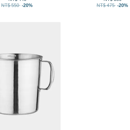
NT$ 550
-20%
NT$ 475
-20%