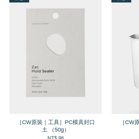
［CW原裝｜工具］PC模具封口
［CW
土 （50g）
NT$ 96