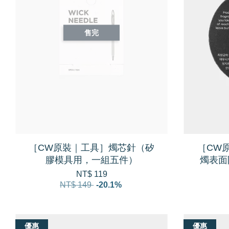
售完
［CW原裝｜工具］燭芯針（矽
［CW原
膠模具用，一組五件）
燭表面
NT$ 119
NT$ 149
-20.1%
優惠
優惠