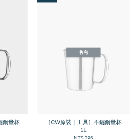
售完
鏽鋼量杯
［CW原裝｜工具］不鏽鋼量杯
1L
NT$ 296