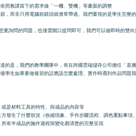
以依照教課當下的需求做「一機、雙機」等畫面的調整
細節，而非只用電腦前鏡頭就潦草帶過。我們重視的是學生完整
果有想要詢問的問題，也僅需開口提問即可，我們可以做即時的雙向溝通
知道的是，我們的教學團隊中，有在跨國雲端儲存公司擔任「直
後學生如果要做複習的話應該怎麼處理、實作時遇到作品問題我們
、或是材料工具的特性、與成品的內容等
方發生了什麼狀況（收縮現象、手作步驟流程、調色重點事項、加
，所有半成品的施作過程與變化都清楚的完整呈現