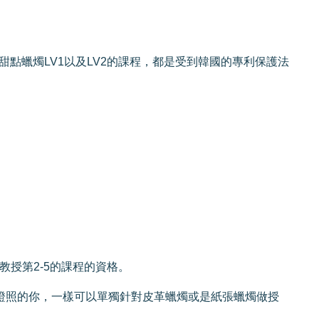
甜點蠟燭LV1以及LV2的課程，都是受到韓國的專利保護法
教授第2-5的課程的資格。
證照的你，一樣可以單獨針對皮革蠟燭或是紙張蠟燭做授