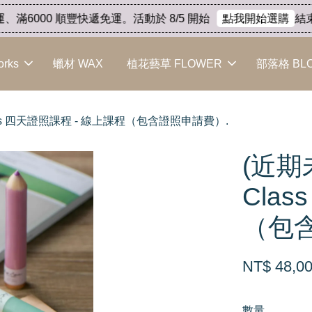
000 順豐快遞免運。活動於 8/5 開始
結束代理
點我開始選購
orks
蠟材 WAX
植花藝草 FLOWER
部落格 BL
 Class 四天證照課程 - 線上課程（包含證照申請費）.
(近期未
Cla
（包
NT$ 48,0
數量