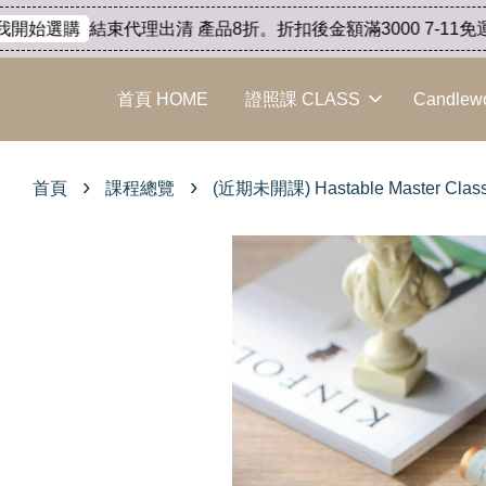
結束代理出清 產品8折。折扣後金額滿3000 7-11免運、滿6
始選購
首頁 HOME
證照課 CLASS
Candlew
›
›
首頁
課程總覽
(近期未開課) Hastable Master