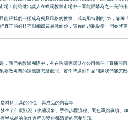
市場上能夠做出讓人在蠟燭教室市場中一看能眼睛為之一亮的作
且能跟我們一樣成為獨具風格的教室，成為那特別的1%，靠著
師資。讓我們把真正的好技巧跟細節質感教給你，讓你的起跑點從一開始就
是，我們的教學團隊中，有在跨國雲端儲存公司擔任「直播節目
果要做複習的話應該怎麼處理、實作時遇到作品問題我們能怎麼提
或是材料工具的特性、與成品的內容等
發生了什麼狀況（收縮現象、手作步驟流程、調色重點事項、加熱
所有半成品的施作過程與變化都清楚的完整呈現