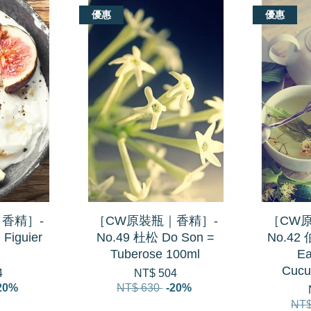
優惠
優惠
香精］-
［CW原裝瓶｜香精］-
［CW
Figuier
No.49 杜松 Do Son =
No.4
Tuberose 100ml
Ea
Cucu
4
NT$ 504
20%
NT$ 630
-20%
NT$