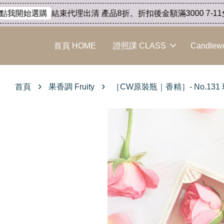
結束代理出清 產品8折。折扣後金額滿3000 7-11免運
我開始選購
首頁 HOME
證照課 CLASS
Candlew
›
›
首頁
果香調 Fruity
［CW原裝瓶｜香精］- No.131 玫