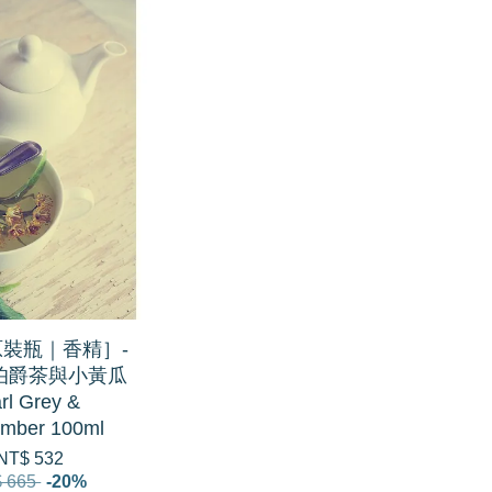
原裝瓶｜香精］-
2 伯爵茶與小黃瓜
rl Grey &
mber 100ml
NT$ 532
 665
-20%