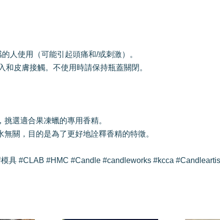
感的人使用（可能引起頭痛和/或刺激）。
間吸入和皮膚接觸。不使用時請保持瓶蓋關閉。
配表，挑選適合果凍蠟的專用香精。
原始香水無關，目的是為了更好地詮釋香精的特徵。
LAB #HMC #Candle #candleworks #kcca #Candlea