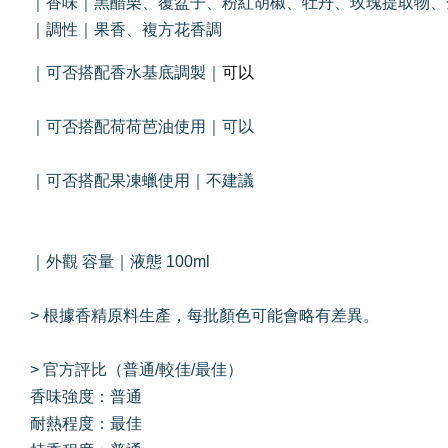
｜香味｜黑醋栗、覆盆子、粉紅胡椒、牡丹、玫瑰提取物、
｜調性｜果香、複方花香調
可以
｜可否搭配香水基底調製｜
｜可否搭配荷荷芭油使用｜可以
｜可否搭配果凍蠟使用｜不建議
｜外觀 容量｜液態 100ml
> 根據香精原料生產，每批顏色可能會略有差異。
> 官方評比（普通/較佳/最佳）
香味強度：普通
耐熱程度：最佳