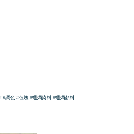
rtist #調色 #色塊 #蠟燭染料 #蠟燭顏料