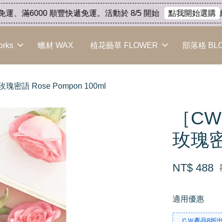
、滿6000 順豐快遞免運。活動於 8/5 開始
結束
點我開始選購
orks
蠟材 WAX
植花藝草 FLOWER
部落格 BL
瑰密語 Rose Pompon 100ml
［CW
玫瑰密語
NT$ 488
適用優惠
ＣＷ產品8折