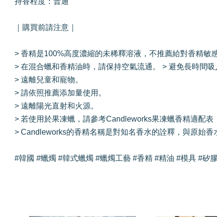
持香程度：普通
｜購買前請注意｜
> 香精是100%高度濃縮的未稀釋溶液，不推薦給對香精敏
> 在混合蠟和香精油時，請保持空氣流通。 > 避免長時
> 遠離兒童和寵物。
> 請依照推薦添加量使用。
> 遠離陽光直射和火源。
> 若使用於果凍蠟，請參考Candleworks果凍蠟香精適
> Candleworks的香精名稱是對知名香水的詮釋，與
#韓國 #蠟燭 #韓式蠟燭 #蠟燭工藝 #香精 #精油 #模具 #矽膠模具 #C
我們還有適合你的產品