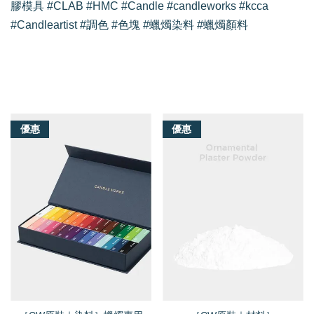
膠模具 #CLAB #HMC #Candle #candleworks #kcca
#Candleartist #調色 #色塊 #蠟燭染料 #蠟燭顏料
我們還有適合你的產品
優惠
優惠