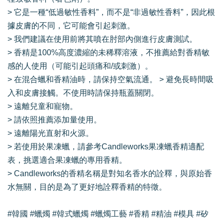
> 它是一種“低過敏性香料”，而不是“非過敏性香料”，因此根
據皮膚的不同，它可能會引起刺激。
> 我們建議在使用前將其噴在肘部內側進行皮膚測試。
> 香精是100%高度濃縮的未稀釋溶液，不推薦給對香精敏
感的人使用（可能引起頭痛和/或刺激）。
> 在混合蠟和香精油時，請保持空氣流通。 > 避免長時間吸
入和皮膚接觸。不使用時請保持瓶蓋關閉。
> 遠離兒童和寵物。
> 請依照推薦添加量使用。
> 遠離陽光直射和火源。
> 若使用於果凍蠟，請參考Candleworks果凍蠟香精適配
表，挑選適合果凍蠟的專用香精。
> Candleworks的香精名稱是對知名香水的詮釋，與原始香
水無關，目的是為了更好地詮釋香精的特徵。
#韓國 #蠟燭 #韓式蠟燭 #蠟燭工藝 #香精 #精油 #模具 #矽