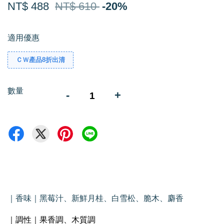
NT$ 488
NT$ 610
-20%
適用優惠
ＣＷ產品8折出清
數量
-
+
｜香味｜黑莓汁、新鮮月桂、白雪松、脆木、麝香
｜調性｜果香調、木質調