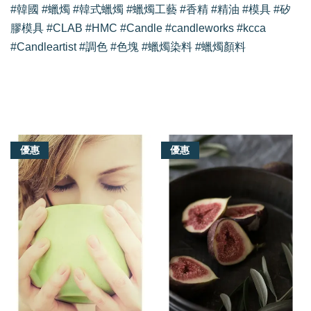
#韓國 #蠟燭 #韓式蠟燭 #蠟燭工藝 #香精 #精油 #模具 #矽
膠模具 #CLAB #HMC #Candle #candleworks #kcca
#Candleartist #調色 #色塊 #蠟燭染料 #蠟燭顏料
我們還有適合你的產品
優惠
優惠