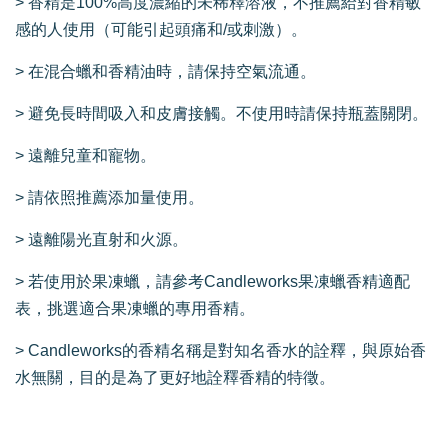
> 香精是100%高度濃縮的未稀釋溶液，不推薦給對香精敏
感的人使用（可能引起頭痛和/或刺激）。
> 在混合蠟和香精油時，請保持空氣流通。
> 避免長時間吸入和皮膚接觸。不使用時請保持瓶蓋關閉。
> 遠離兒童和寵物。
> 請依照推薦添加量使用。
> 遠離陽光直射和火源。
> 若使用於果凍蠟，請參考Candleworks果凍蠟香精適配
表，挑選適合果凍蠟的專用香精。
> Candleworks的香精名稱是對知名香水的詮釋，與原始香
水無關，目的是為了更好地詮釋香精的特徵。