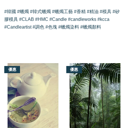
#韓國 #蠟燭 #韓式蠟燭 #蠟燭工藝 #香精 #精油 #模具 #矽
膠模具 #CLAB #HMC #Candle #candleworks #kcca
#Candleartist #調色 #色塊 #蠟燭染料 #蠟燭顏料
我們還有適合你的產品
優惠
優惠