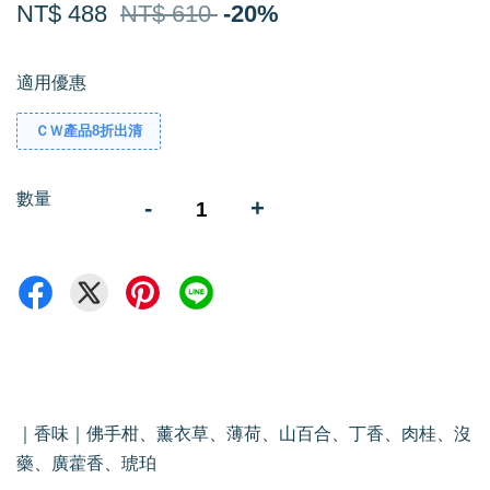
NT$ 488
NT$ 610
-20%
適用優惠
ＣＷ產品8折出清
數量
-
+
｜香味｜佛手柑、薰衣草、薄荷、山百合、丁香、肉桂、沒
藥、廣藿香、琥珀