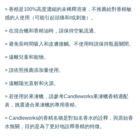
> 香精是100%高度濃縮的未稀釋溶液，不推薦給對香精敏
感的人使用（可能引起頭痛和/或刺激）。
> 在混合蠟和香精油時，請保持空氣流通。
> 避免長時間吸入和皮膚接觸。不使用時請保持瓶蓋關閉。
> 遠離兒童和寵物。
> 請依照推薦添加量使用。
> 遠離陽光直射和火源。
> 若使用於果凍蠟，請參考Candleworks果凍蠟香精適配
表，挑選適合果凍蠟的專用香精。
> Candleworks的香精名稱是對知名香水的詮釋，與原始香
水無關，目的是為了更好地詮釋香精的特徵。