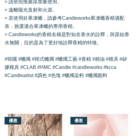
> 請依照推薦添加量使用。
> 遠離陽光直射和火源。
> 若使用於果凍蠟，請參考Candleworks果凍蠟香精適配
表，挑選適合果凍蠟的專用香精。
> Candleworks的香精名稱是對知名香水的詮釋，與原始香
水無關，目的是為了更好地詮釋香精的特徵。
#韓國 #蠟燭 #韓式蠟燭 #蠟燭工藝 #香精 #精油 #模具 #矽
膠模具 #CLAB #HMC #Candle #candleworks #kcca
#Candleartist #調色 #色塊 #蠟燭染料 #蠟燭顏料
我們還有適合你的產品
優惠
優惠