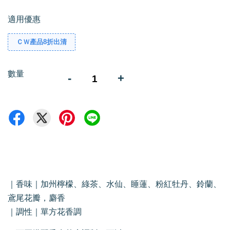
適用優惠
ＣＷ產品8折出清
數量
-
+
｜香味｜加州檸檬、綠茶、水仙、睡蓮、粉紅牡丹、鈴蘭、
鳶尾花瓣，麝香
｜調性｜單方花香調