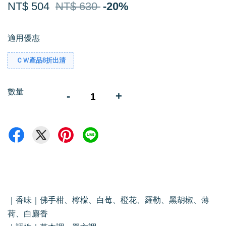
NT$ 504
NT$ 630
-20%
適用優惠
ＣＷ產品8折出清
數量
-
+
｜香味｜佛手柑、檸檬、白莓、橙花、羅勒、黑胡椒、薄
荷、白麝香