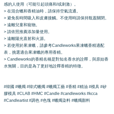
感的人使用（可能引起頭痛和/或刺激）。
> 在混合蠟和香精油時，請保持空氣流通。
> 避免長時間吸入和皮膚接觸。不使用時請保持瓶蓋關閉。
> 遠離兒童和寵物。
> 請依照推薦添加量使用。
> 遠離陽光直射和火源。
> 若使用於果凍蠟，請參考Candleworks果凍蠟香精適配
表，挑選適合果凍蠟的專用香精。
> Candleworks的香精名稱是對知名香水的詮釋，與原始香
水無關，目的是為了更好地詮釋香精的特徵。
#韓國 #蠟燭 #韓式蠟燭 #蠟燭工藝 #香精 #精油 #模具 #矽
膠模具 #CLAB #HMC #Candle #candleworks #kcca
#Candleartist #調色 #色塊 #蠟燭染料 #蠟燭顏料