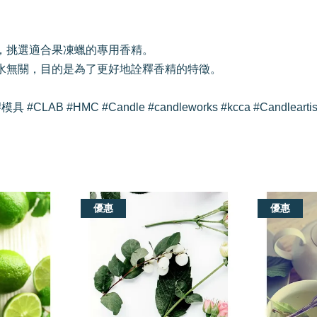
配表，挑選適合果凍蠟的專用香精。
原始香水無關，目的是為了更好地詮釋香精的特徵。
LAB #HMC #Candle #candleworks #kcca #Candlea
優惠
優惠