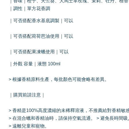
｜香味｜橙子、天竺葵、大馬士革玫瑰、茉莉、牡丹、檀香
｜調性｜單方花香調
｜可否搭配香水基底調製｜可以
｜可否搭配荷荷芭油使用｜可以
｜可否搭配果凍蠟使用｜可以
｜外觀 容量｜液態 100ml
> 根據香精原料生產，每批顏色可能會略有差異。
｜購買前請注意｜
> 香精是100%高度濃縮的未稀釋溶液，不推薦給對香精敏
> 在混合蠟和香精油時，請保持空氣流通。 > 避免長時
> 遠離兒童和寵物。