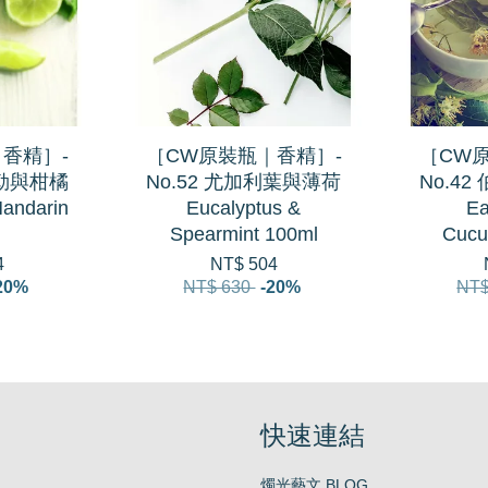
香精］-
［CW原裝瓶｜香精］-
［CW
羅勒與柑橘
No.52 尤加利葉與薄荷
No.4
Mandarin
Eucalyptus &
Ea
Spearmint 100ml
Cucu
4
NT$ 504
20%
NT$ 630
-20%
NT$
快速連結
燭光藝文 BLOG