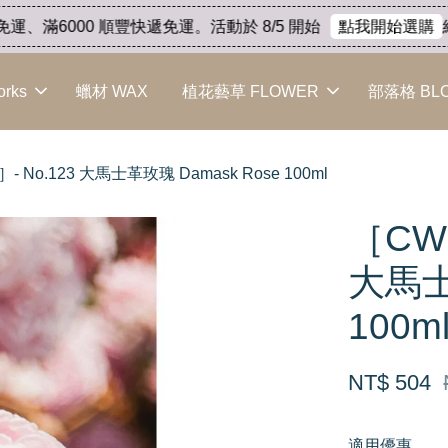
、滿6000 順豐快遞免運。活動於 8/5 開始
結束
點我開始選購
orks
蠟材 WAX
植花藝草 FLOWER
部落格 BL
No.123 大馬士革玫瑰 Damask Rose 100ml
［CW
大馬士
100m
NT$ 504
適用優惠