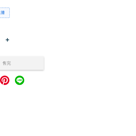
出清
+
售完