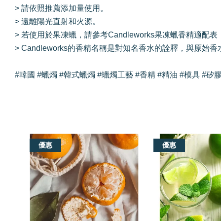
> 請依照推薦添加量使用。
> 遠離陽光直射和火源。
> 若使用於果凍蠟，請參考Candleworks果凍蠟香精適
> Candleworks的香精名稱是對知名香水的詮釋，與
#韓國 #蠟燭 #韓式蠟燭 #蠟燭工藝 #香精 #精油 #模具 #矽膠模具 #C
我們還有適合你的產品
優惠
優惠