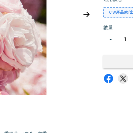
ＣＷ產品8折
數量
-