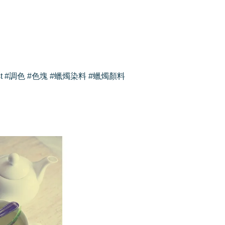
rtist #調色 #色塊 #蠟燭染料 #蠟燭顏料