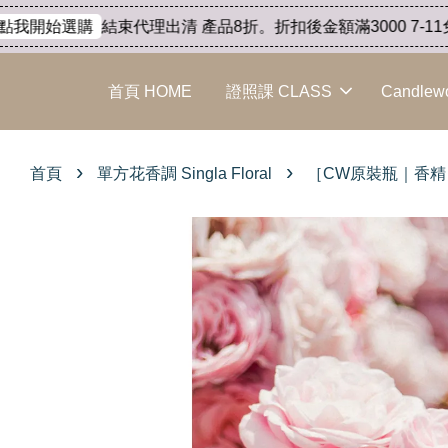
結束代理出清 產品8折。折扣後金額滿3000 7-11免運
我開始選購
首頁 HOME
證照課 CLASS
Candlew
›
›
首頁
單方花香調 Singla Floral
［CW原裝瓶｜香精］- 