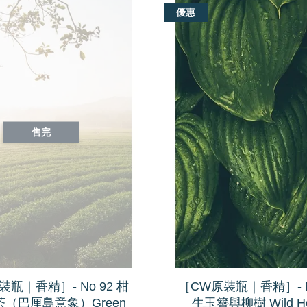
優惠
售完
瓶｜香精］- No 92 柑
［CW原裝瓶｜香精］- N
（巴厘島意象）Green
生玉簪與柳樹 Wild Ho