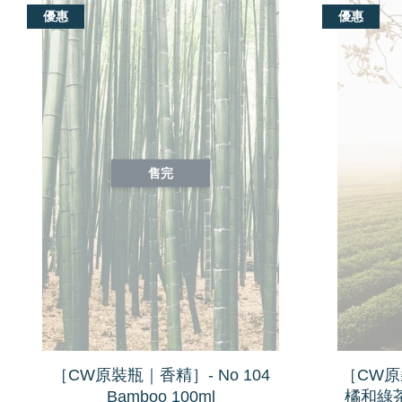
優惠
優惠
售完
［CW原裝瓶｜香精］- No 104
［CW原裝
Bamboo 100ml
橘和綠茶