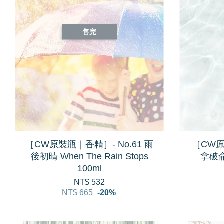
售完
［CW原裝瓶｜香精］- No.61 雨
［CW原
後初晴 When The Rain Stops
拿破侖之
100ml
NT$ 532
NT$ 665
-20%