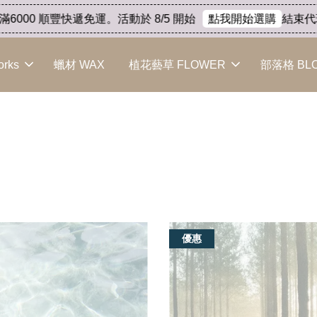
豐快遞免運。活動於 8/5 開始
結束代理出清 產品8
點我開始選購
orks
蠟材 WAX
植花藝草 FLOWER
部落格 BL
草本調 Herbal
優惠