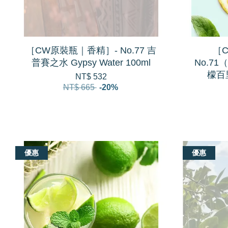
［CW原裝瓶｜香精］- No.77 吉
［
普賽之水 Gypsy Water 100ml
No.7
檬百里
NT$ 532
NT$ 665
-20%
優惠
優惠