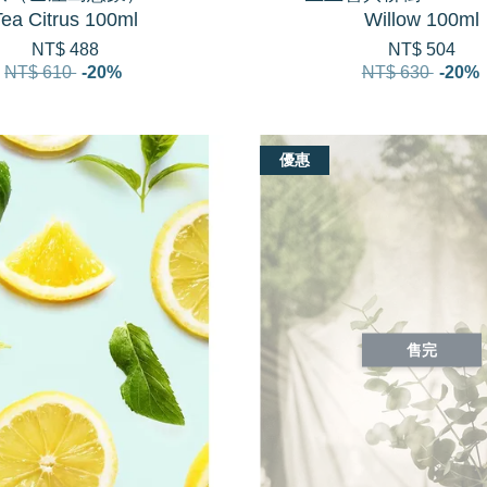
Tea Citrus 100ml
Willow 100ml
NT$ 488
NT$ 504
NT$ 610
-20%
NT$ 630
-20%
優惠
售完