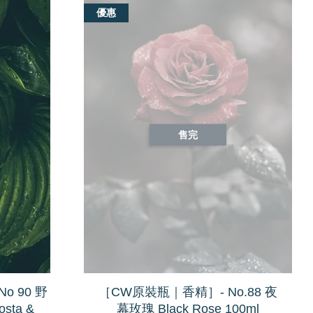
優惠
售完
o 90 野
［CW原裝瓶｜香精］- No.88 夜
sta &
幕玫瑰 Black Rose 100ml