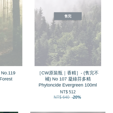
售完
o.119
［CW原裝瓶｜香精］- (售完不
orest
補) No 107 凝綠芬多精
Phytoncide Evergreen 100ml
NT$ 512
NT$ 640
-20%