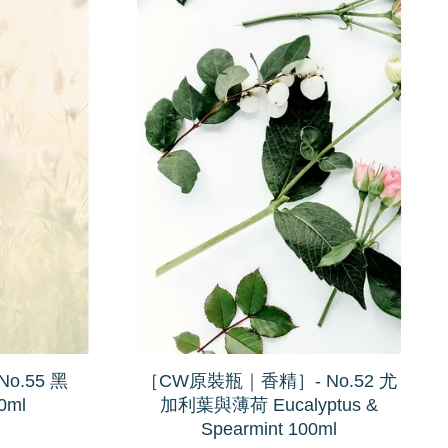
o.55 黑
［CW原裝瓶｜香精］- No.52 尤
0ml
加利葉與薄荷 Eucalyptus &
Spearmint 100ml