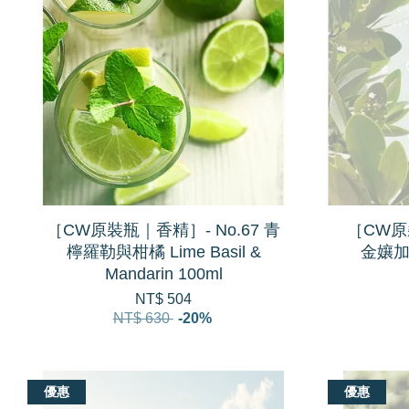
［CW原裝瓶｜香精］- No.67 青
［CW原裝
檸羅勒與柑橘 Lime Basil &
金孃加州
Mandarin 100ml
NT$ 504
NT$ 630
-20%
優惠
優惠