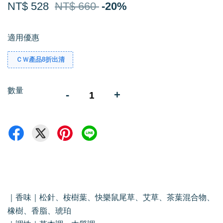
NT$ 528
NT$ 660
-20%
適用優惠
ＣＷ產品8折出清
數量
-
+
｜香味｜松針、桉樹葉、快樂鼠尾草、艾草、茶葉混合物、
橡樹、香脂、琥珀