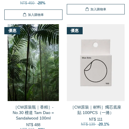
NT$ 450
-20%
加入購物車
加入購物車
優惠
優惠
［CW原裝瓶｜香精］-
［CW原裝｜材料］燭芯底座
No.30 檀道 Tam Dao =
貼 100PCS（一捲）
Sandalwood 100ml
NT$ 111
NT$ 139
-20.1%
NT$ 488