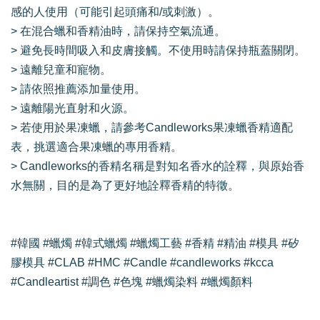
感的人使用（可能引起頭痛和/或刺激）。
> 在混合蠟和香精油時，請保持空氣流通。
> 避免長時間吸入和皮膚接觸。不使用時請保持瓶蓋關閉。
> 遠離兒童和寵物。
> 請依照推薦添加量使用。
> 遠離陽光直射和火源。
> 若使用於果凍蠟，請參考Candleworks果凍蠟香精適配
表，挑選適合果凍蠟的專用香精。
> Candleworks的香精名稱是對知名香水的詮釋，與原始香
水無關，目的是為了更好地詮釋香精的特徵。
#韓國 #蠟燭 #韓式蠟燭 #蠟燭工藝 #香精 #精油 #模具 #矽
膠模具 #CLAB #HMC #Candle #candleworks #kcca
#Candleartist #調色 #色塊 #蠟燭染料 #蠟燭顏料