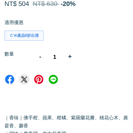
NT$ 504
NT$ 630
-20%
適用優惠
ＣＷ產品8折出清
數量
-
+
｜香味｜佛手柑、蘋果、柑橘、紫羅蘭花瓣、桃花心木、廣
藿香、麝香