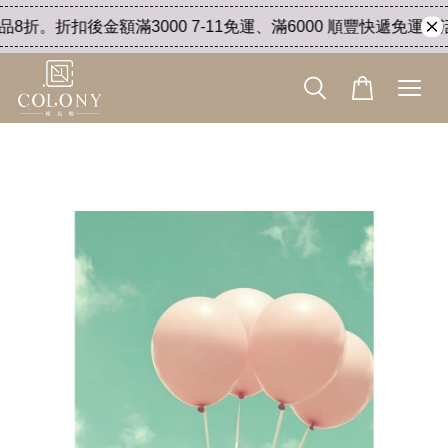
折。折扣後金額滿3000 7-11免運、滿6000 順豐快遞免運。活動