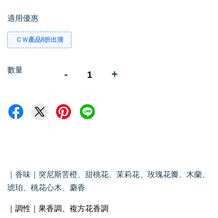
適用優惠
ＣＷ產品8折出清
數量
-
+
｜香味｜突尼斯苦橙、甜桃花、茉莉花、玫瑰花瓣、木蘭、
琥珀、桃花心木、麝香
｜調性｜果香調、複方花香調