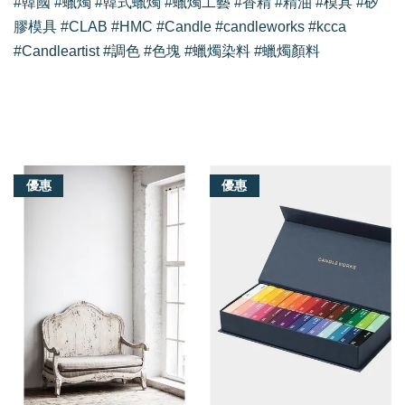
#韓國 #蠟燭 #韓式蠟燭 #蠟燭工藝 #香精 #精油 #模具 #矽
膠模具 #CLAB #HMC #Candle #candleworks #kcca
#Candleartist #調色 #色塊 #蠟燭染料 #蠟燭顏料
我們還有適合你的產品
優惠
優惠