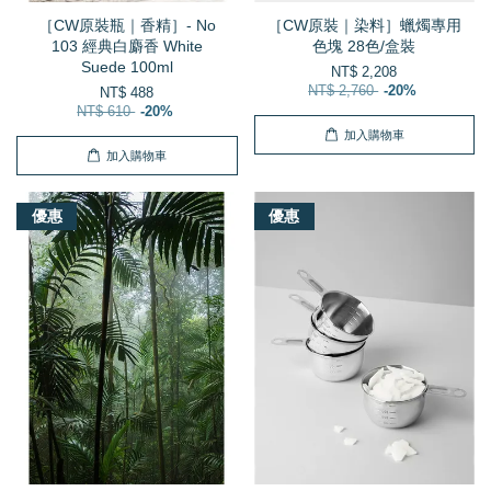
［CW原裝瓶｜香精］- No
［CW原裝｜染料］蠟燭專用
103 經典白麝香 White
色塊 28色/盒裝
Suede 100ml
NT$ 2,208
NT$ 2,760
-20%
NT$ 488
NT$ 610
-20%
加入購物車
加入購物車
優惠
優惠