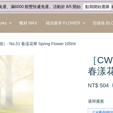
、滿6000 順豐快遞免運。活動於 8/5 開始
結束
點我開始選購
orks
蠟材 WAX
植花藝草 FLOWER
部落格 BL
No.51 春漾花華 Spring Flower 100ml
［CW
春漾花華
NT$ 504
適用優惠
ＣＷ產品8折