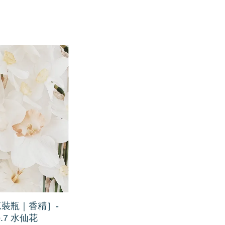
原裝瓶｜香精］-
o.7 水仙花