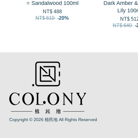
= Sandalwood 100ml
Dark Amber &
Lily 100
NT$ 488
NT$ 610
-20%
NT$ 51
NT$ 640
-
Copyright © 2026 植民地 All Rights Reserved