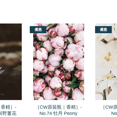
優惠
優惠
香精］-
［CW原裝瓶｜香精］-
［CW
珀與野薑花
No.74 牡丹 Peony
N