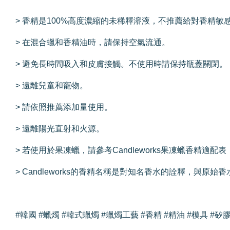
> 香精是100%高度濃縮的未稀釋溶液，不推薦給對香精敏
> 在混合蠟和香精油時，請保持空氣流通。
> 避免長時間吸入和皮膚接觸。不使用時請保持瓶蓋關閉。
> 遠離兒童和寵物。
> 請依照推薦添加量使用。
> 遠離陽光直射和火源。
> 若使用於果凍蠟，請參考Candleworks果凍蠟香精適
> Candleworks的香精名稱是對知名香水的詮釋，與
#韓國 #蠟燭 #韓式蠟燭 #蠟燭工藝 #香精 #精油 #模具 #矽膠模具 #C