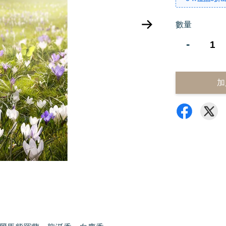
數量
-
加