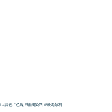
rtist #調色 #色塊 #蠟燭染料 #蠟燭顏料