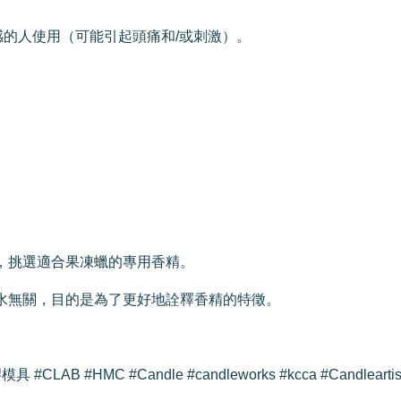
感的人使用（可能引起頭痛和/或刺激）。
配表，挑選適合果凍蠟的專用香精。
原始香水無關，目的是為了更好地詮釋香精的特徵。
LAB #HMC #Candle #candleworks #kcca #Candlea