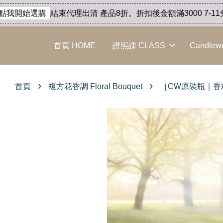
結束代理出清 產品8折。折扣後金額滿3000 7-11免運
我開始選購
首頁 HOME
證照課 CLASS
Candlew
›
›
首頁
複方花香調 Floral Bouquet
［CW原裝瓶｜香精］- 