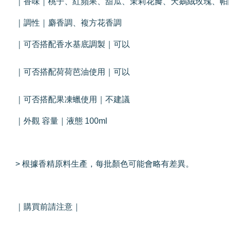
｜香味｜桃子、紅蘋果、甜瓜、茉莉花瓣、天鵝絨玫瑰、帕
｜調性｜麝香調、複方花香調
｜可否搭配香水基底調製｜可以
｜可否搭配荷荷芭油使用｜可以
｜可否搭配果凍蠟使用｜不建議
｜外觀 容量｜液態 100ml
> 根據香精原料生產，每批顏色可能會略有差異。
｜購買前請注意｜