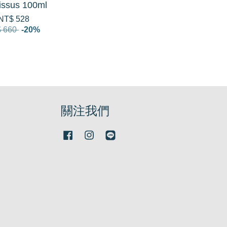
issus 100ml
NT$ 528
 660
-20%
關注我們
Facebook
Instagram
Line