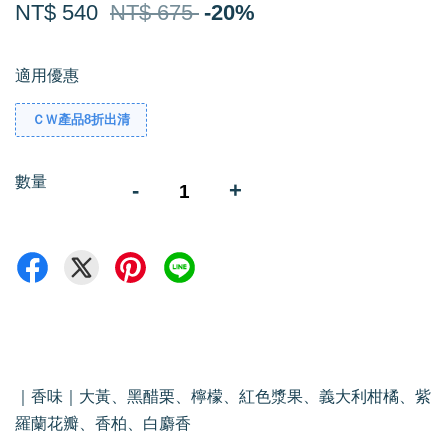
NT$ 540
NT$ 675
-20%
適用優惠
ＣＷ產品8折出清
數量
-
+
｜香味｜大黃、黑醋栗、檸檬、紅色漿果、義大利柑橘、紫
羅蘭花瓣、香柏、白麝香