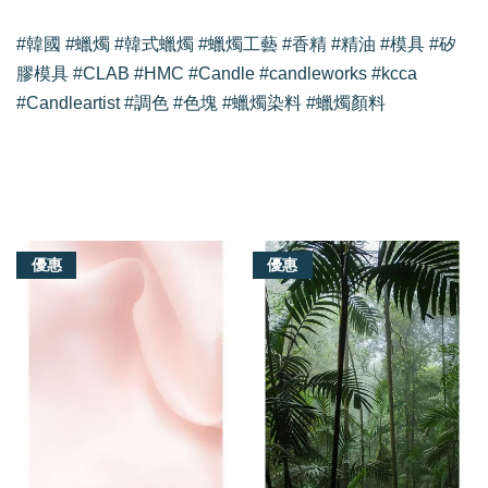
#韓國 #蠟燭 #韓式蠟燭 #蠟燭工藝 #香精 #精油 #模具 #矽
膠模具 #CLAB #HMC #Candle #candleworks #kcca
#Candleartist #調色 #色塊 #蠟燭染料 #蠟燭顏料
我們還有適合你的產品
優惠
優惠