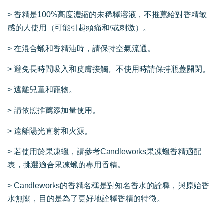
> 香精是100%高度濃縮的未稀釋溶液，不推薦給對香精敏
感的人使用（可能引起頭痛和/或刺激）。
> 在混合蠟和香精油時，請保持空氣流通。
> 避免長時間吸入和皮膚接觸。不使用時請保持瓶蓋關閉。
> 遠離兒童和寵物。
> 請依照推薦添加量使用。
> 遠離陽光直射和火源。
> 若使用於果凍蠟，請參考Candleworks果凍蠟香精適配
表，挑選適合果凍蠟的專用香精。
> Candleworks的香精名稱是對知名香水的詮釋，與原始香
水無關，目的是為了更好地詮釋香精的特徵。