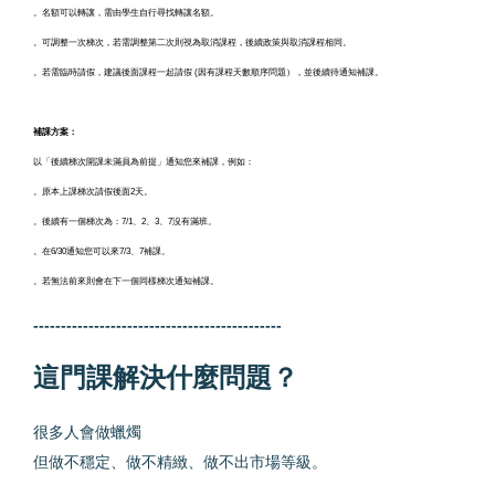
。名額可以轉讓，需由學生自行尋找轉讓名額。
。可調整一次梯次，若需調整第二次則視為取消課程，後續政策與取消課程相同。
。若需臨時請假，建議後面課程一起請假 (因有課程天數順序問題），並後續待通知補課。
補課方案：
以「後續梯次開課未滿員為前提」通知您來補課，例如：
。原本上課梯次請假後面2天。
。後續有一個梯次為：7/1、2、3、7沒有滿班。
。在6/30通知您可以來7/3、7補課。
。若無法前來則會在下一個同樣梯次通知補課。
---------------------------------------------
這門課解決什麼問題？
很多人會做蠟燭
但做不穩定、做不精緻、做不出市場等級。