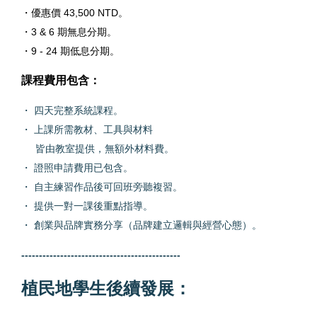
・優惠價 43,500 NTD。
・3 & 6 期無息分期。
・9 - 24 期低息分期。
課程費用包含：
・ 四天完整系統課程。
・ 上課所需教材、工具與材料
皆由教室提供，無額外材料費。
・ 證照申請費用已包含。
・ 自主練習作品後可回班旁聽複習。
・ 提供一對一課後重點指導。
・ 創業與品牌實務分享（品牌建立邏輯與經營心態）。
---------------------------------------------
植民地學生後續發展：