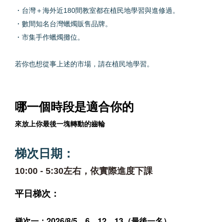
・台灣＋海外近180間教室都在植民地學習與進修過。
・數間知名台灣蠟燭販售品牌。
・市集手作蠟燭攤位。
若你也想從事上述的市場，請在植民地學習。
哪一個時段是適合你的
來放上你最後一塊轉動的齒輪
梯次日期：
10:00 - 5:30左右，依實際進度下課
平日梯次：
梯次一：2026/8/5
、6、12、13（最後一名）