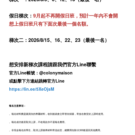
假日梯次：
9月起不再開假日班，預計一年內不會開
想上假日班只有下面次最後一個名額。
梯次二：2026/8/
15
、16、22、23（最後一名）
想安排新梯次課程請跟我們官方Line聯繫
官方Line帳號：@colonymaison
或點擊下方連結跳轉官方Line
https://lin.ee/5XeOjsM
報名注意事項：
。報名材料費是購買你的專屬材料，收到後就會立即替你採購，寄放在教室於上課時使用。
。報名成功後若取消上課，不收尾款亦不退報名費用。
。非現金報名的學生，取消上課會將材料寄送給您，總費用扣除13,500後退回其他費用。