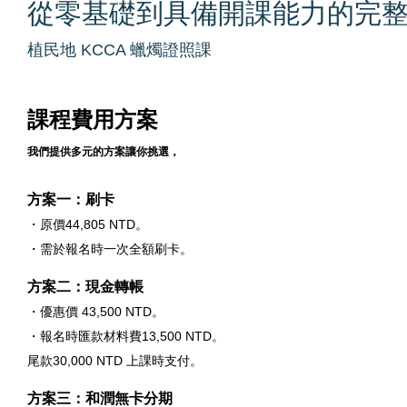
從零基礎到具備開課能力的完
植民地 KCCA 蠟燭證照課
課程費用方案
我們提供多元的方案讓你挑選，
方案一：刷卡
・原價44,805 NTD。
・需於報名時一次全額刷卡。
方案二：現金轉帳
・優惠價 43,500 NTD。
・報名時匯款材料費13,500 NTD。
尾款30,000 NTD 上課時支付。
方案三：和潤無卡分期