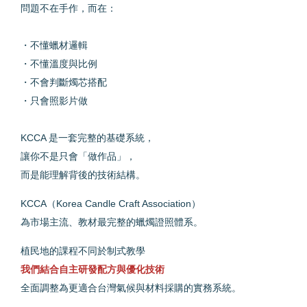
問題不在手作，而在：
・不懂蠟材邏輯
・不懂溫度與比例
・不會判斷燭芯搭配
・只會照影片做
KCCA 是一套完整的基礎系統，
讓你不是只會「做作品」，
而是能理解背後的技術結構。
KCCA（Korea Candle Craft Association）
為市場主流、教材最完整的蠟燭證照體系。
植民地的課程不同於制式教學
我們結合自主研發配方與優化技術
全面調整為更適合台灣氣候與材料採購的實務系統。