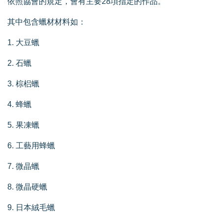
依照協會的規定，會有主要28項指定的作品。
其中包含蠟材材料如：
1. 大豆蠟
2. 石蠟
3. 棕梠蠟
4. 蜂蠟
5. 果凍蠟
6. 工藝用蜂蠟
7. 微晶蠟
8. 微晶硬蠟
9. 日本絨毛蠟