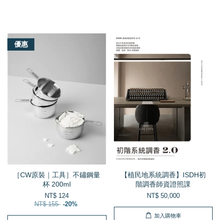
我們還有適合你的產品
優惠
［CW原裝｜工具］不鏽鋼量
【植民地系統調香】ISDH初
杯 200ml
階調香師資證照課
NT$ 124
NT$ 50,000
NT$ 155
-20%
加入購物車