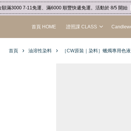
00 7-11免運、滿6000 順豐快遞免運。活動於 8/5 開始
點
首頁 HOME
證照課 CLASS
Candlew
›
›
首頁
油溶性染料
［CW原裝｜染料］蠟燭專用色液 20m