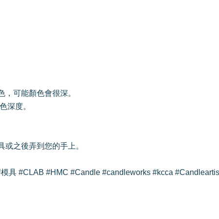
染色，可能顏色會很深。
顏色深度。
模具或之後弄到您的手上。
LAB #HMC #Candle #candleworks #kcca #Candlea