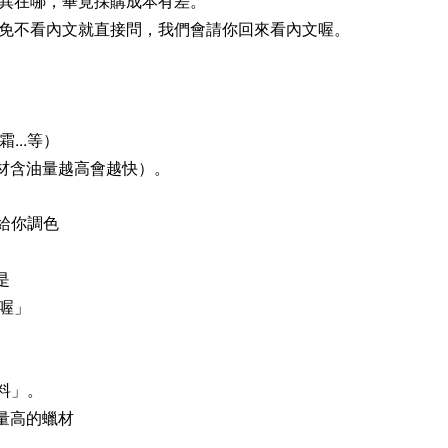
異在哪，畢竟採購成本有差。
免不看內文就直接問，我們會請你回來看內文喔。
..等）
材含油量越高會越快）。
給你調色
是
喔」
料」。
量高的蠟材