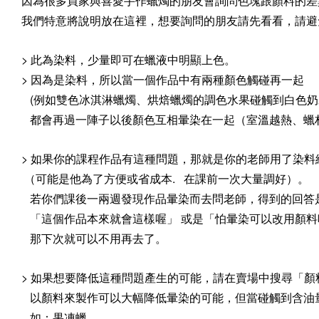
因為很多買家與喜愛手作蠟燭的朋友會詢問色塊跟顏料的差
我們特意將說明放在這裡，想要詢問的朋友請先看看，請避
> 此為染料，少量即可在蠟液中明顯上色。
> 因為是染料，所以當一個作品中有兩種顏色觸碰再一起
(例如雙色冰淇淋蠟燭、烘焙蠟燭的調色水果碰觸到白色奶霜.
都會再過一陣子以後顏色互相暈染在一起（室溫越熱、蠟
> 如果你的課程作品有這種問題，那就是你的老師用了染料
（可能是他為了方便或省成本. 在課前一次大量調好）。
若你們課後一兩週發現作品暈染而去問老師，得到的回答
「這個作品本來就會這樣喔」 或是「怕暈染可以改用顏料
那下次就可以不用再去了。
> 如果想要降低這種問題產生的可能，請在賣場中搜尋「顏
以顏料來製作可以大幅降低暈染的可能，但當碰觸到含油
如：果凍蠟