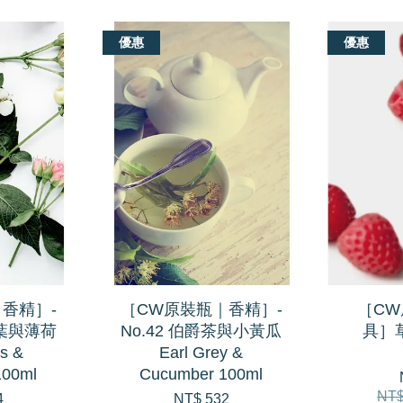
優惠
優惠
香精］-
［CW原裝瓶｜香精］-
［C
利葉與薄荷
No.42 伯爵茶與小黃瓜
具］
s &
Earl Grey &
100ml
Cucumber 100ml
NT$
4
NT$ 532