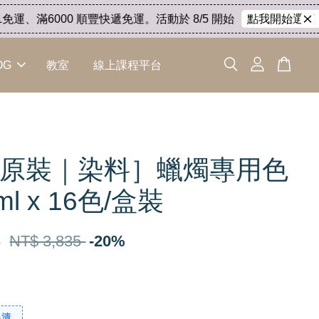
運、滿6000 順豐快遞免運。活動於 8/5 開始
結
點我開始選購
OG
教室
線上課程平台
W原裝｜染料］蠟燭專用色
ml x 16色/盒裝
8
NT$ 3,835
-20%
出清