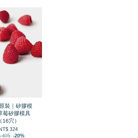
W原裝｜矽膠模
草莓矽膠模具
（16穴）
NT$ 324
 405
-20%