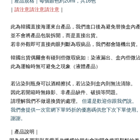
｜產品規格｜每個顏色約20ml，共16色
｜
請注意請注意請注意
｜
此為韓國直接海運來台產品，我們進口後為避免替換盒內
並不會將產品包裝拆開，而是直接出貨。
若非外觀即可直接肉眼判斷為瑕疵品，我們都會隨機出貨
韓國出貨偶爾會有碰到些微瑕疵如：染液漏出、盒內些微
此為運輸時無可避免之現象（液體產品）
若沾染到瓶身可以酒精擦拭，若沾染到盒內則無法清除。
因此若開箱時無錄影、非產品缺件、破損等問題。
請理解我們不做退換貨的處理。
但還是歡迎你跟我們說。
我們會提供一次官網下單95折的優惠碼供您下次下單使用
謝謝。
｜產品說明｜