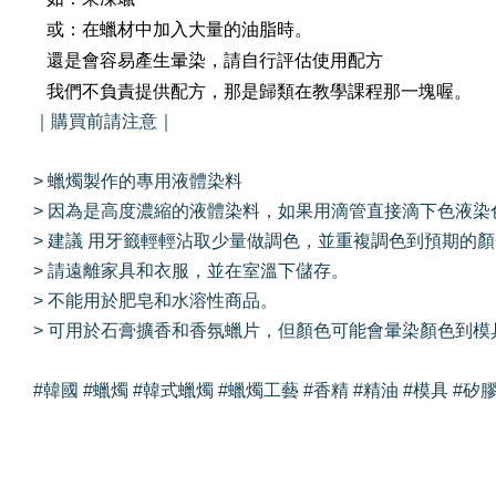
或：在蠟材中加入大量的油脂時。
還是會容易產生暈染，請自行評估使用配方
我們不負責提供配方，那是歸類在教學課程那一塊喔。
｜購買前請注意｜
> 蠟燭製作的專用液體染料
> 因為是高度濃縮的液體染料，如果用滴管直接滴下色液
> 建議 用牙籤輕輕沾取少量做調色，並重複調色到預期的
> 請遠離家具和衣服，並在室溫下儲存。
> 不能用於肥皂和水溶性商品。
> 可用於石膏擴香和香氛蠟片，但顏色可能會暈染顏色到
#韓國 #蠟燭 #韓式蠟燭 #蠟燭工藝 #香精 #精油 #模具 #矽膠模具 #C
我們還有適合你的產品