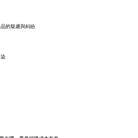
產品的疑慮與糾紛
。
沾染
。