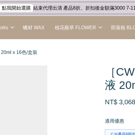
結束代理出清 產品8折。折扣後金額滿3000 7-11免
我開始選購
orks
蠟材 WAX
植花藝草 FLOWER
部落格 BL
l x 16色/盒裝
［C
液 20
NT$ 3,06
適用優惠
ＣＷ產品8折