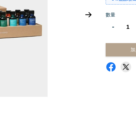
數量
-
加