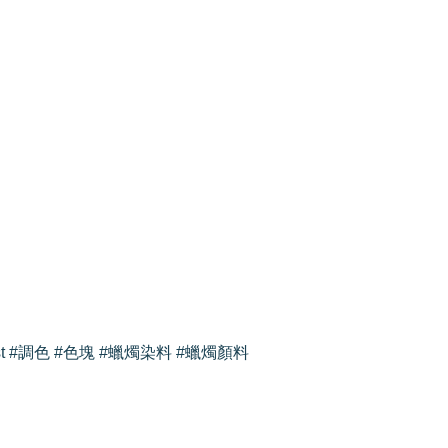
rtist #調色 #色塊 #蠟燭染料 #蠟燭顏料