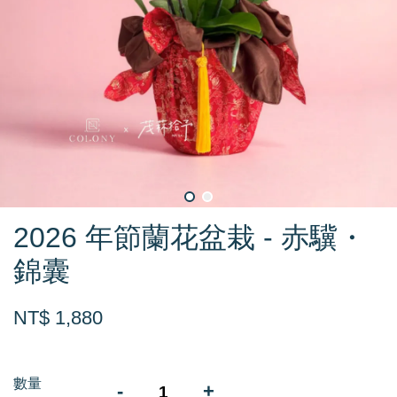
2026 年節蘭花盆栽 - 赤驥・
錦囊
NT$ 1,880
數量
-
+