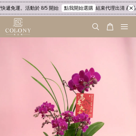
快遞免運。活動於 8/5 開始
結束代理出清 產品8折
點我開始選購