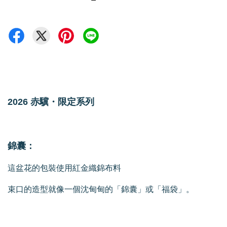
2026 赤驥・限定系列
錦囊：
這盆花的包裝使用紅金織錦布料
束口的造型就像一個沈甸甸的「錦囊」或「福袋」。