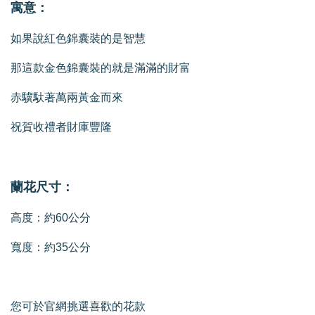
寓意：
如果說紅色錦囊裝的是智慧
那這款金色錦囊裝的就是滿滿的財富
赤驥馱著萬兩黃金而來
祝賀收禮者財庫豐隆
蘭花尺寸：
高度：約60公分
寬度：約35公分
您可於官網挑選喜歡的花款