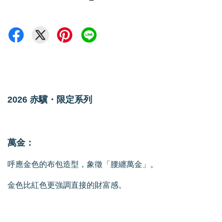
2026 赤驥・限定系列
萬金：
呼應金色的布包造型，象徵「腰纏萬金」。
金色比紅色更強調直接的財富感。