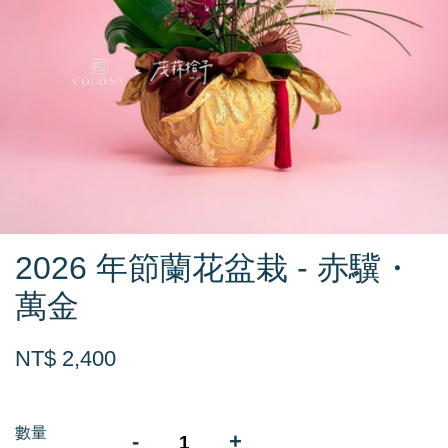
2026 年節蘭花盆栽 - 赤驥・
萬金
NT$ 2,400
數量
-
+