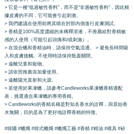
> 它是一種“低過敏性香料”，而不是“非過敏性香料”，因此根
據皮膚的不同，它可能會引起刺激。
> 我們建議在使用前將其噴在肘部內側進行皮膚測試。
> 香精是100%高度濃縮的未稀釋溶液，不推薦給對香精敏
感的人使用（可能引起頭痛和/或刺激）。
> 在混合蠟和香精油時，請保持空氣流通。 > 避免長時間吸
入和皮膚接觸。不使用時請保持瓶蓋關閉。
> 遠離兒童和寵物。
> 請依照推薦添加量使用。
> 遠離陽光直射和火源。
> 若使用於果凍蠟，請參考Candleworks果凍蠟香精適配
表，挑選適合果凍蠟的專用香精。
> Candleworks的香精名稱是對知名香水的詮釋，與原始香
水無關，目的是為了更好地詮釋香精的特徵。
#韓國 #蠟燭 #韓式蠟燭 #蠟燭工藝 #香精 #精油 #模具 #矽