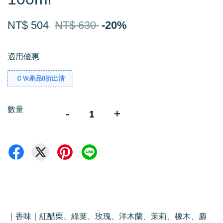
NT$ 504
NT$ 630
-20%
適用優惠
ＣＷ產品8折出清
數量
-
+
｜香味｜紅醋栗、綠葉、玫瑰、洋木蘭、茉莉、橡木、麝