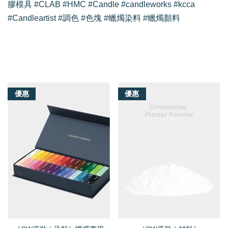
膠模具 #CLAB #HMC #Candle #candleworks #kcca
#Candleartist #調色 #色塊 #蠟燭染料 #蠟燭顏料
我們還有適合你的產品
優惠
優惠