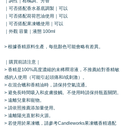
｜調性｜柑橘調、芳香
｜可否搭配香水基底調製｜可以
｜可否搭配荷荷芭油使用｜可以
｜可否搭配果凍蠟使用｜可以
｜外觀 容量｜液態 100ml
> 根據香精原料生產，每批顏色可能會略有差異。
｜購買前請注意｜
> 香精是100%高度濃縮的未稀釋溶液，不推薦給對香精敏
感的人使用（可能引起頭痛和/或刺激）。
> 在混合蠟和香精油時，請保持空氣流通。
> 避免長時間吸入和皮膚接觸。不使用時請保持瓶蓋關閉。
> 遠離兒童和寵物。
> 請依照推薦添加量使用。
> 遠離陽光直射和火源。
> 若使用於果凍蠟，請參考Candleworks果凍蠟香精適配