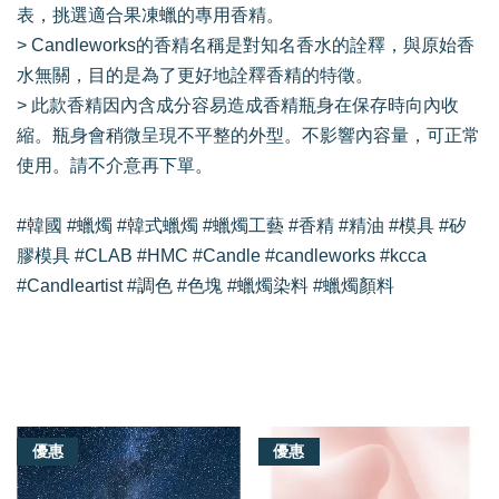
表，挑選適合果凍蠟的專用香精。
> Candleworks的香精名稱是對知名香水的詮釋，與原始香
水無關，目的是為了更好地詮釋香精的特徵。
> 此款香精因內含成分容易造成香精瓶身在保存時向內收
縮。瓶身會稍微呈現不平整的外型。不影響內容量，可正常
使用。請不介意再下單。
#韓國 #蠟燭 #韓式蠟燭 #蠟燭工藝 #香精 #精油 #模具 #矽
膠模具 #CLAB #HMC #Candle #candleworks #kcca
#Candleartist #調色 #色塊 #蠟燭染料 #蠟燭顏料
我們還有適合你的產品
優惠
優惠