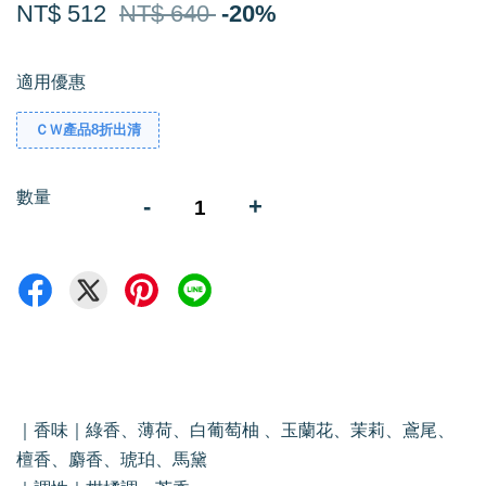
NT$ 512
NT$ 640
-20%
適用優惠
ＣＷ產品8折出清
數量
-
+
｜香味｜綠香、薄荷、白葡萄柚 、玉蘭花、茉莉、鳶尾、
檀香、麝香、琥珀、馬黛