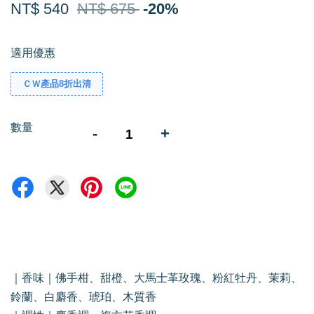
NT$ 540
NT$ 675
-20%
適用優惠
ＣＷ產品8折出清
數量
-
+
｜香味｜佛手柑、甜橙、大馬士革玫瑰、粉紅牡丹、茉莉、
鈴蘭、白麝香、琥珀、木質香