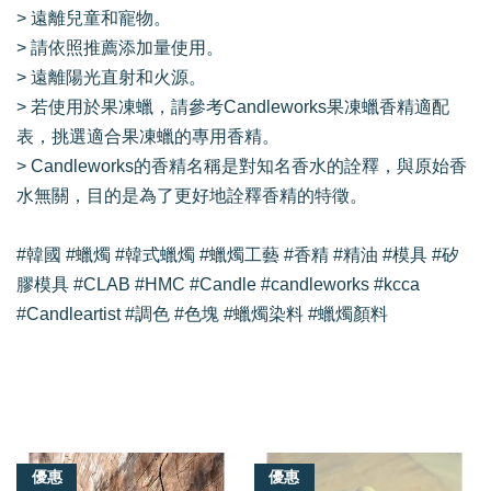
> 遠離兒童和寵物。
> 請依照推薦添加量使用。
> 遠離陽光直射和火源。
> 若使用於果凍蠟，請參考Candleworks果凍蠟香精適配
表，挑選適合果凍蠟的專用香精。
> Candleworks的香精名稱是對知名香水的詮釋，與原始香
水無關，目的是為了更好地詮釋香精的特徵。
#韓國 #蠟燭 #韓式蠟燭 #蠟燭工藝 #香精 #精油 #模具 #矽
膠模具 #CLAB #HMC #Candle #candleworks #kcca
#Candleartist #調色 #色塊 #蠟燭染料 #蠟燭顏料
我們還有適合你的產品
優惠
優惠