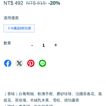
NT$ 492
NT$ 615
-20%
適用優惠
ＣＷ產品8折出清
數量
-
+
｜香味｜白葡萄柚、軟佛手柑、磨砂珍珠、法國長春花、孤
挺花、茶玫瑰、羊絨乳木果、雪松、琥珀麝香