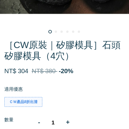
［CW原裝｜矽膠模具］石頭
矽膠模具（4穴）
NT$ 304
NT$ 380
-20%
適用優惠
ＣＷ產品8折出清
數量
-
+