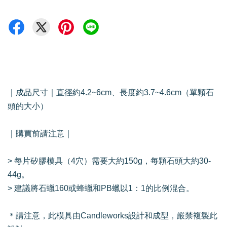
｜成品尺寸｜直徑約4.2~6cm、長度約3.7~4.6cm（單顆石
頭的大小）
｜購買前請注意｜
> 每片矽膠模具（4穴）需要大約150g，每顆石頭大約30-
44g。
> 建議將石蠟160或蜂蠟和PB蠟以1：1的比例混合。
＊請注意，此模具由Candleworks設計和成型，嚴禁複製此