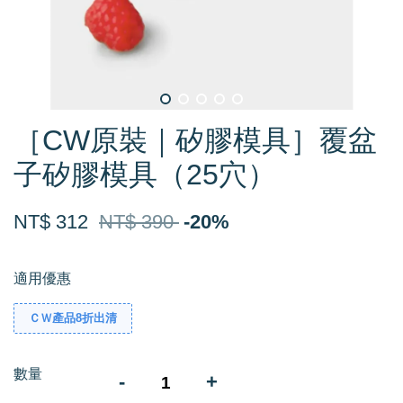
［CW原裝｜矽膠模具］覆盆
子矽膠模具（25穴）
NT$ 312
NT$ 390
-20%
適用優惠
ＣＷ產品8折出清
數量
-
+