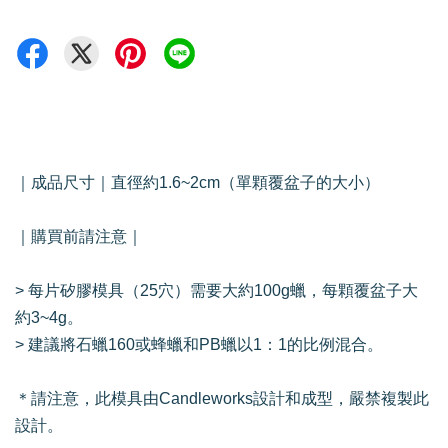
｜成品尺寸｜直徑約1.6~2cm（單顆覆盆子的大小）
｜購買前請注意｜
> 每片矽膠模具（25穴）需要大約100g蠟，每顆覆盆子大
約3~4g。
> 建議將石蠟160或蜂蠟和PB蠟以1：1的比例混合。
＊請注意，此模具由Candleworks設計和成型，嚴禁複製此
設計。