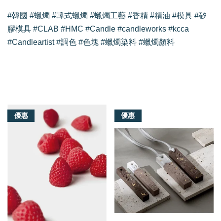
#韓國 #蠟燭 #韓式蠟燭 #蠟燭工藝 #香精 #精油 #模具 #矽
膠模具 #CLAB #HMC #Candle #candleworks #kcca
#Candleartist #調色 #色塊 #蠟燭染料 #蠟燭顏料
我們還有適合你的產品
優惠
優惠