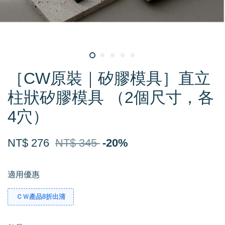
［CW原裝｜矽膠模具］直立
柱狀矽膠模具 （2個尺寸，各
4穴）
NT$ 276
NT$ 345
-20%
適用優惠
ＣＷ產品8折出清