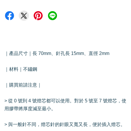
｜產品尺寸｜長 70mm、針孔長 15mm、直徑 2mm
｜材料｜不鏽鋼
｜購買前請注意｜
> 從 0 號到 4 號燈芯都可以使用。對於 5 號至 7 號燈芯，使
用膠帶將厚度減至最小。
> 與一般針不同，燈芯針的針眼又寬又長，便於插入燈芯。