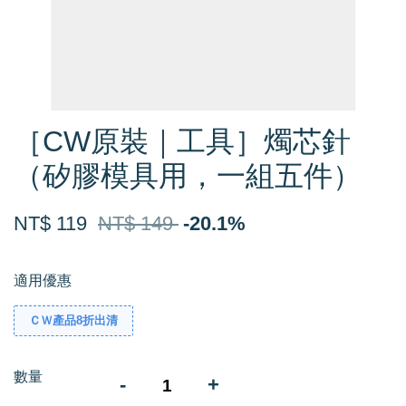
［CW原裝｜工具］燭芯針
（矽膠模具用，一組五件）
NT$ 119
NT$ 149
-20.1%
適用優惠
ＣＷ產品8折出清
數量
-
+