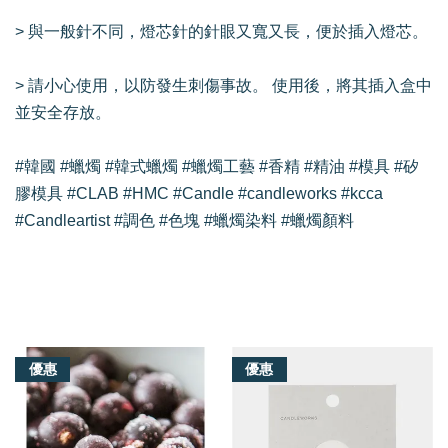
> 與一般針不同，燈芯針的針眼又寬又長，便於插入燈芯。
> 請小心使用，以防發生刺傷事故。 使用後，將其插入盒中
並安全存放。
#韓國 #蠟燭 #韓式蠟燭 #蠟燭工藝 #香精 #精油 #模具 #矽
膠模具 #CLAB #HMC #Candle #candleworks #kcca
#Candleartist #調色 #色塊 #蠟燭染料 #蠟燭顏料
我們還有適合你的產品
優惠
優惠