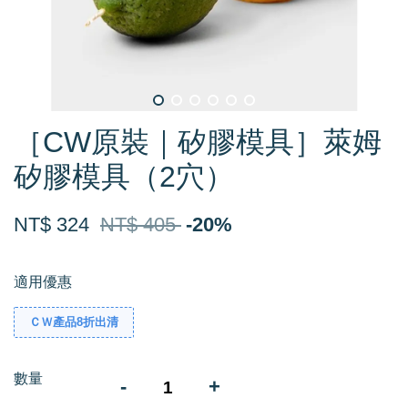
［CW原裝｜矽膠模具］萊姆
矽膠模具（2穴）
NT$ 324
NT$ 405
-20%
適用優惠
ＣＷ產品8折出清
數量
-
+