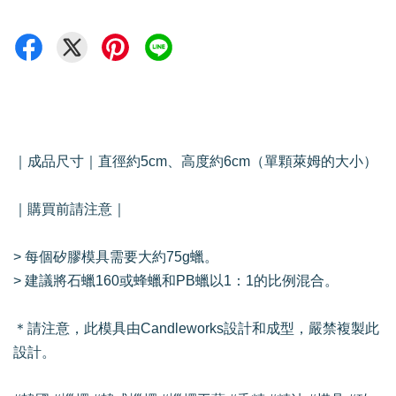
｜成品尺寸｜直徑約5cm、高度約6cm（單顆萊姆的大小）
｜購買前請注意｜
> 每個矽膠模具需要大約75g蠟。
> 建議將石蠟160或蜂蠟和PB蠟以1：1的比例混合。
＊請注意，此模具由Candleworks設計和成型，嚴禁複製此
設計。