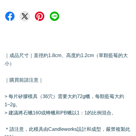
｜成品尺寸｜直徑約1.8cm、高度約1.2cm（單顆藍莓的大
小）
｜購買前請注意｜
> 每片矽膠模具（36穴）需要大約72g蠟，每顆藍莓大約
1~2g。
> 建議將石蠟160或蜂蠟和PB蠟以1：1的比例混合。
＊請注意，此模具由Candleworks設計和成型，嚴禁複製此