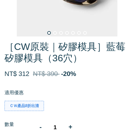
［CW原裝｜矽膠模具］藍莓
矽膠模具（36穴）
NT$ 312
NT$ 390
-20%
適用優惠
ＣＷ產品8折出清
數量
-
+