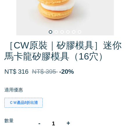
［CW原裝｜矽膠模具］迷你
馬卡龍矽膠模具（16穴）
NT$ 316
NT$ 395
-20%
適用優惠
ＣＷ產品8折出清
數量
-
+