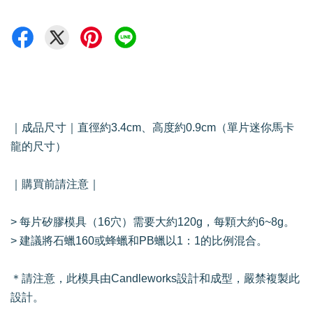
｜成品尺寸｜直徑約3.4cm、高度約0.9cm（單片迷你馬卡
龍的尺寸）
｜購買前請注意｜
> 每片矽膠模具（16穴）需要大約120g，每顆大約6~8g。
> 建議將石蠟160或蜂蠟和PB蠟以1：1的比例混合。
＊請注意，此模具由Candleworks設計和成型，嚴禁複製此
設計。