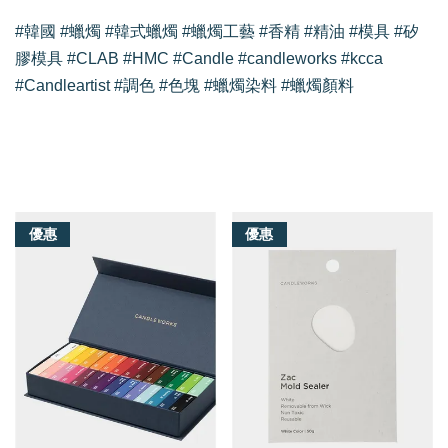
#韓國 #蠟燭 #韓式蠟燭 #蠟燭工藝 #香精 #精油 #模具 #矽
膠模具 #CLAB #HMC #Candle #candleworks #kcca
#Candleartist #調色 #色塊 #蠟燭染料 #蠟燭顏料
我們還有適合你的產品
優惠
優惠