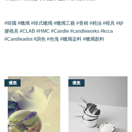
#韓國 #蠟燭 #韓式蠟燭 #蠟燭工藝 #香精 #精油 #模具 #矽
膠模具 #CLAB #HMC #Candle #candleworks #kcca
#Candleartist #調色 #色塊 #蠟燭染料 #蠟燭顏料
我們還有適合你的產品
優惠
優惠