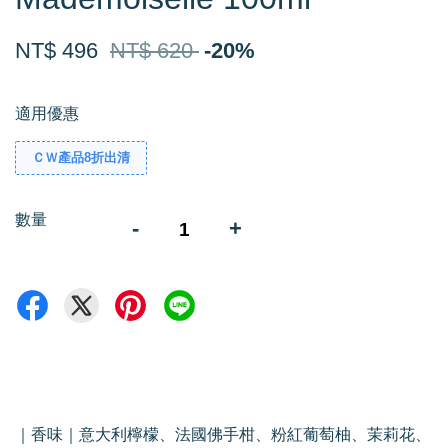
NT$ 496
NT$ 620
-20%
適用優惠
ＣＷ產品8折出清
數量
-
+
｜香味｜意大利檸檬、法國佛手柑、粉紅葡萄柚、茉莉花、