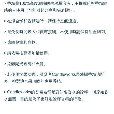
> 香精是100%高度濃縮的未稀釋溶液，不推薦給對香精敏
感的人使用（可能引起頭痛和/或刺激）。
> 在混合蠟和香精油時，請保持空氣流通。
> 避免長時間吸入和皮膚接觸。不使用時請保持瓶蓋關閉。
> 遠離兒童和寵物。
> 請依照推薦添加量使用。
> 遠離陽光直射和火源。
> 若使用於果凍蠟，請參考Candleworks果凍蠟香精適配
表，挑選適合果凍蠟的專用香精。
> Candleworks的香精名稱是對知名香水的詮釋，與原始香
水無關，目的是為了更好地詮釋香精的特徵。