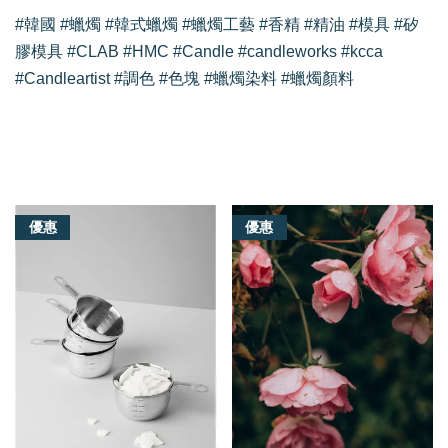
#韓國 #蠟燭 #韓式蠟燭 #蠟燭工藝 #香精 #精油 #模具 #矽
膠模具 #CLAB #HMC #Candle #candleworks #kcca
#Candleartist #調色 #色塊 #蠟燭染料 #蠟燭顏料
我們還有適合你的產品
優惠
優惠