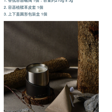
1. 香氛容器蠟燭 1個：容量約210g
± 5g
2. 容器植鞣革皮套 1個
3. 上下蓋圓形包裝盒 1個