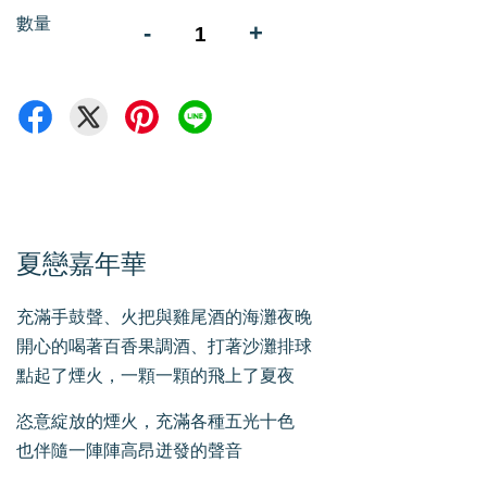
數量
-
+
夏戀嘉年華
充滿手鼓聲、火把與雞尾酒的海灘夜晚
開心的喝著百香果調酒、打著沙灘排球
點起了煙火，一顆一顆的飛上了夏夜
恣意綻放的煙火，充滿各種五光十色
也伴隨一陣陣高昂迸發的聲音