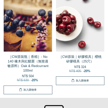
［CW原裝瓶｜香精］- No
［CW原裝｜矽膠模具］櫻桃
140 橡木與紅醋栗（無致過
矽膠模具（25穴）
敏原料）Oak & Redcurrant
NT$ 324
100ml
NT$ 405
-20%
NT$ 504
NT$ 630
-20%
加入購物車
加入購物車