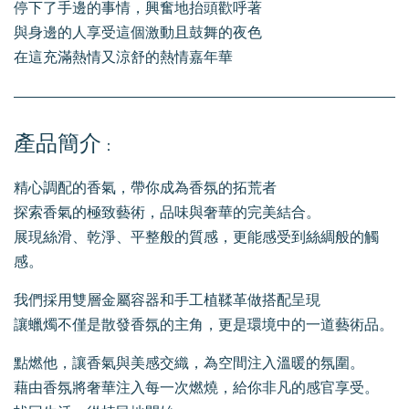
停下了手邊的事情，興奮地抬頭歡呼著
與身邊的人享受這個激動且鼓舞的夜色
在這充滿熱情又涼舒的熱情嘉年華
產品簡介
：
精心調配的香氣，帶你成為香氛的拓荒者
探索香氣的極致藝術，品味與奢華的完美結合。
展現絲滑、乾淨、平整般的質感，更能感受到絲綢般的觸
感。
我們採用雙層金屬容器和手工植鞣革做搭配呈現
讓蠟燭不僅是散發香氛的主角，更是環境中的一道藝術品。
點燃他，讓香氣與美感交織，為空間注入溫暖的氛圍。
藉由香氛將奢華注入每一次燃燒，給你非凡的感官享受。