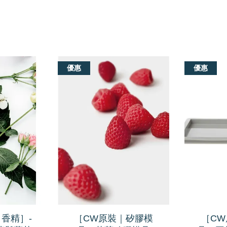
優惠
優惠
香精］-
［CW原裝｜矽膠模
［C