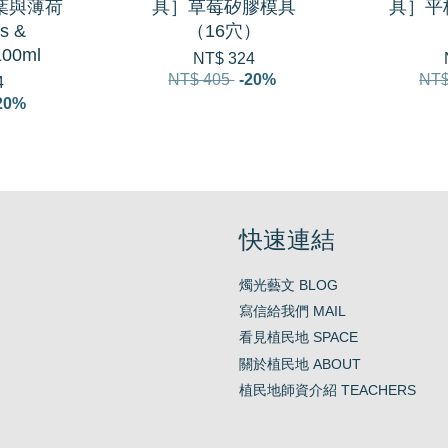
利葉與薄荷
具］草莓矽膠模具
具］平
s &
（16穴）
100ml
NT$ 324
NT$ 405
-20%
NT$
4
20%
快速連結
燭光藝文 BLOG
寫信給我們 MAIL
看見植民地 SPACE
關於植民地 ABOUT
植民地師資介紹 TEACHERS