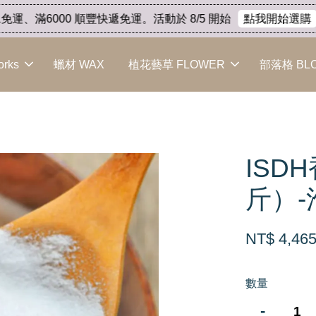
運、滿6000 順豐快遞免運。活動於 8/5 開始
結
點我開始選購
orks
蠟材 WAX
植花藝草 FLOWER
部落格 BL
ISD
斤）
NT$ 4,46
數量
-