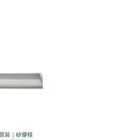
W原裝｜矽膠模