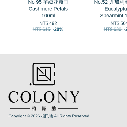
No 95 羊絨花瓣香
No.52 尤加
Cashmere Petals
Eucalyptu
100ml
Spearmint 
NT$ 492
NT$ 50
NT$ 615
-20%
NT$ 630
-
Copyright © 2026 植民地 All Rights Reserved