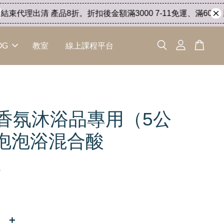
束代理出清 產品8折。折扣後金額滿3000 7-11免運、滿6000 順
OG
教室
線上課程平台
H香氛沐浴品專用（5公
-泡泡浴混合酸
5
+