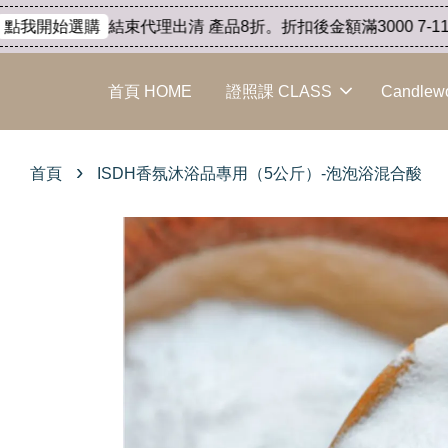
結束代理出清 產品8折。折扣後金額滿3000 7-11免
點我開始選購
首頁 HOME
證照課 CLASS
Candlew
›
首頁
ISDH香氛沐浴品專用（5公斤）-泡泡浴混合酸