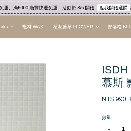
、滿6000 順豐快遞免運。活動於 8/5 開始
結束
點我開始選購
orks
蠟材 WAX
植花藝草 FLOWER
部落格 BL
ISD
慕斯 
NT$ 990
數量
-