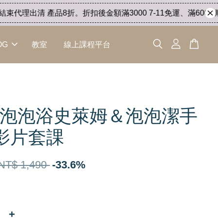
代理出清 產品8折。折扣後金額滿3000 7-11免運、滿6000 順
OG
教室
線上課程平台
H 泡泡浴史萊姆＆泡泡潔手
影片套課
NT$ 1,490
-33.6%
+