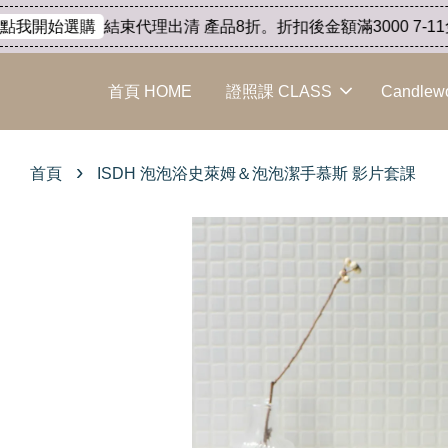
結束代理出清 產品8折。折扣後金額滿3000 7-11免運
我開始選購
首頁 HOME
證照課 CLASS
Candlew
›
首頁
ISDH 泡泡浴史萊姆＆泡泡潔手慕斯 影片套課