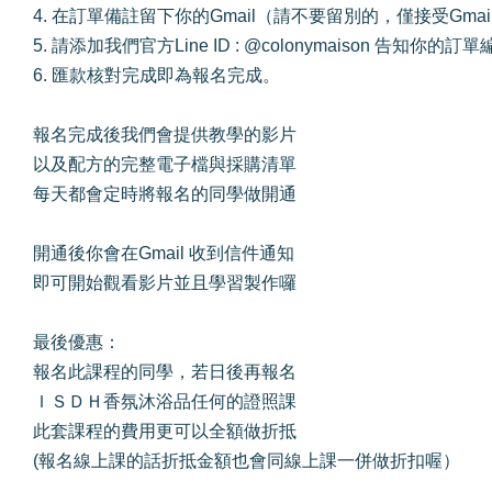
4. 在訂單備註留下你的Gmail（請不要留別的，僅接受Gmai
5. 請添加我們官方Line ID : @colonymaison 告知
6. 匯款核對完成即為報名完成。
報名完成後我們會提供教學的影片
以及配方的完整電子檔與採購清單
每天都會定時將報名的同學做開通
開通後你會在Gmail 收到信件通知
即可開始觀看影片並且學習製作囉
最後優惠：
報名此課程的同學，若日後再報名
ＩＳＤＨ香氛沐浴品任何的證照課
此套課程的費用更可以全額做折抵
(報名線上課的話折抵金額也會同線上課一併做折扣喔）