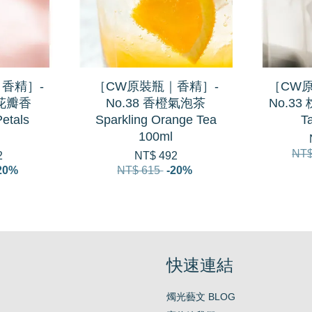
香精］-
［CW原裝瓶｜香精］-
［CW
絨花瓣香
No.38 香橙氣泡茶
No.33
etals
Sparkling Orange Tea
T
100ml
NT$
2
NT$ 492
20%
NT$ 615
-20%
快速連結
燭光藝文 BLOG