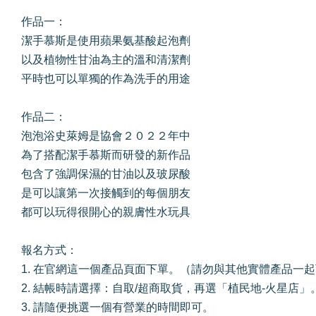
作品一：
潔手慕斯是使用蘋果氨基酸起泡劑
以及植物性甘油為主的溫和清潔劑
平時也可以單獨的作為洗手的用途
作品二：
泡泡浴史萊姆是協會２０２２年中
為了搭配潔手慕斯而研發的新作品
包含了強調保濕的甘油以及玻尿酸
是可以讓第一次接觸到的每個朋友
都可以玩得很開心的親膚性水玩具
報名方式：
1. 在官網這一個產品頁面下單。（請勿與其他實體產品一
2. 結帳時請選擇：自取/超商取貨，再選「植民地-火星店」
3. 請隨便挑選一個有營業的時間即可。