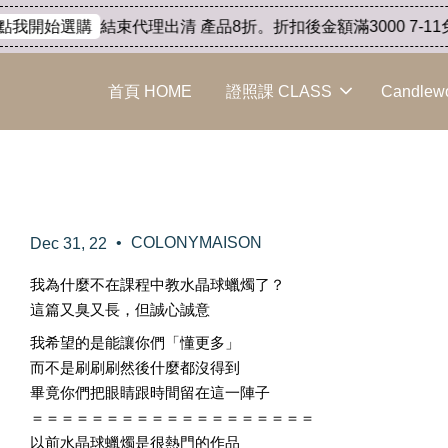
結束代理出清 產品8折。折扣後金額滿3000 7-11免運
我開始選購
首頁 HOME
證照課 CLASS
Candlew
創立工作室的問題之一：水
•
COLONYMAISON
Dec 31, 22
我為什麼不在課程中教水晶球蠟燭了？
這篇又臭又長，但誠心誠意
我希望的是能讓你們「懂更多」
而不是刷刷刷然後什麼都沒得到
畢竟你們把眼睛跟時間留在這一陣子
＝＝＝＝＝＝＝＝＝＝＝＝＝＝＝＝＝＝＝
以前水晶球蠟燭是很熱門的作品