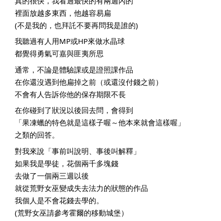
真的很快，我看過最快的有兩週內的
裡面放越多東西，他越容易扁
(不是我的，也拜託不要再問我是誰的)
我聽過有人用MP或HP來做水晶球
都覺得勇氣可嘉與匪夷所思
通常，不論是體驗課或是證照課作品
在你還沒遇到他扁掉之前（或還沒付錢之前）
不會有人告訴你他的保存期限不長
在你碰到了狀況以後回去問，會得到
「果凍蠟的特色就是這樣子喔～他本來就會這樣喔」
之類的回答。
對我來說「事前叫說明、事後叫解釋」
如果我是學徒，花個兩千多塊錢
去做了一個兩三週以後
就從荒野女巫變成失去法力的狀態的作品
我個人是不會花錢去學的。
(荒野女巫請參考霍爾的移動城堡）