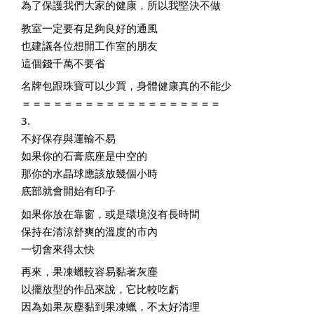
為了保護我們大家的健康，所以我堅決不做
教室一定要有足夠良好的通風
也建議各位想開工作室的朋友
這個錢千萬不要省
名牌包跟珠寶可以少買，身體健康真的不能少
＝＝＝＝＝＝＝＝＝＝＝＝＝＝＝＝＝＝＝
3. 
不好保存與運輸不易
如果你的石膏底座是中空的
那你的水晶球應該放幾個小時
底部就會開始有印子
如果你放在靠窗，或是環境沒有長時間
保持在清涼舒爽的溫度的市內
一切會來得太快
再來，果凍蠟較容易黏著灰塵
以擺放型的作品來說，它比較吃虧
因為如果灰塵黏到果凍蠟，不太好清理