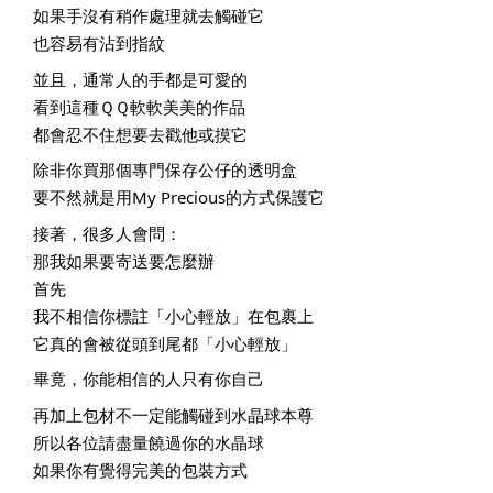
如果手沒有稍作處理就去觸碰它
也容易有沾到指紋
並且，通常人的手都是可愛的
看到這種ＱＱ軟軟美美的作品
都會忍不住想要去戳他或摸它
除非你買那個專門保存公仔的透明盒
要不然就是用My Precious的方式保護它
接著，很多人會問：
那我如果要寄送要怎麼辦
首先
我不相信你標註「小心輕放」在包裹上
它真的會被從頭到尾都「小心輕放」
畢竟，你能相信的人只有你自己
再加上包材不一定能觸碰到水晶球本尊
所以各位請盡量饒過你的水晶球
如果你有覺得完美的包裝方式