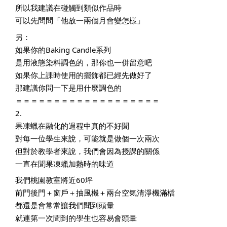
所以我建議在碰觸到類似作品時
可以先問問「他放一兩個月會變怎樣」
另：
如果你的Baking Candle系列
是用液態染料調色的，那你也一併留意吧
如果你上課時使用的擺飾都已經先做好了
那建議你問一下是用什麼調色的
＝＝＝＝＝＝＝＝＝＝＝＝＝＝＝＝＝＝＝
2. 
果凍蠟在融化的過程中真的不好聞
對每一位學生來說，可能就是做個一次兩次
但對於教學者來說，我們會因為授課的關係
一直在聞果凍蠟加熱時的味道
我們桃園教室將近60坪
前門後門＋窗戶＋抽風機＋兩台空氣清淨機滿檔
都還是會常常讓我們聞到頭暈
就連第一次聞到的學生也容易會頭暈