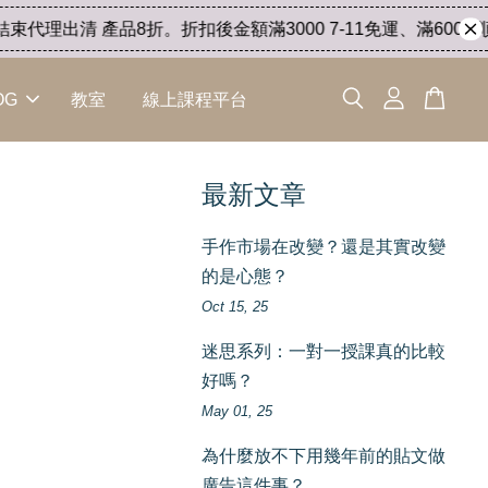
代理出清 產品8折。折扣後金額滿3000 7-11免運、滿6000 順豐
OG
教室
線上課程平台
最新文章
手作市場在改變？還是其實改變
的是心態？
Oct 15, 25
迷思系列：一對一授課真的比較
好嗎？
May 01, 25
為什麼放不下用幾年前的貼文做
廣告這件事？