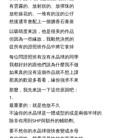
有雲霧的、放射狀的、放彈珠的
放乾燥花的、一堆有的沒的公仔
然後通常會配上一個擴香石膏座
以吸睛度來說，他是很美的作品
但因為一些緣故，我毅然決然的
從所有的證照班作品中將它拿掉
每位問證照班有沒有水晶球的同學
我都好好的跟他們說為什麼我不做
如果真的沒有這個作品就不想上課
那真的歡迎多看看，緣份強求不來
那麼，我先來說一下這些原因吧：
1. 
最重要的：就是他放不久
不論你的水晶球是一體成型的或是兩個半球的
除非你用到SHP與額外的輔助劑。
要不然你的水晶球很快會變成水母