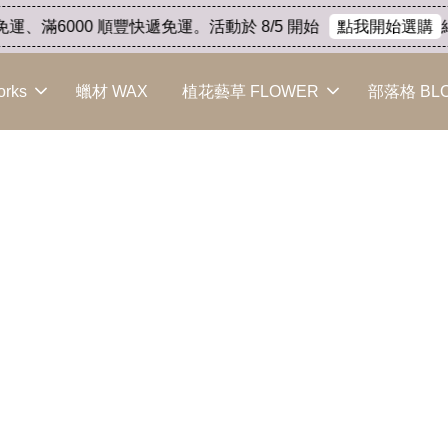
、滿6000 順豐快遞免運。活動於 8/5 開始
結束
點我開始選購
orks
蠟材 WAX
植花藝草 FLOWER
部落格 BL
晶球蠟燭的評估