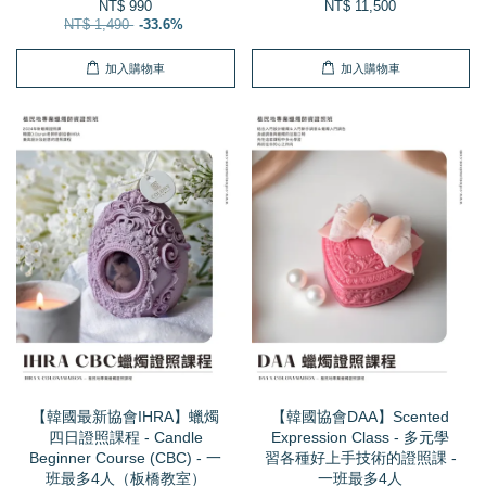
NT$ 990
NT$ 11,500
NT$ 1,490
-33.6%
加入購物車
加入購物車
【韓國最新協會IHRA】蠟燭
【韓國協會DAA】Scented
四日證照課程 - Candle
Expression Class - 多元學
Beginner Course (CBC) - 一
習各種好上手技術的證照課 -
班最多4人（板橋教室）
一班最多4人