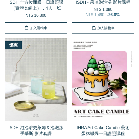
ISDH 全方位面膜一日證照課
ISDH - 果凍泡泡浴 影片課程
（實體＆線上），4人一班
NT$ 1,090
NT$ 1,490
-26.8%
NT$ 16,800
加入購物車
加入購物車
優惠
ISDH 泡泡浴史萊姆＆泡泡潔
IHRA Art Cake Candle 藝術
手慕斯 影片套課
蛋糕蠟燭一日證照課程