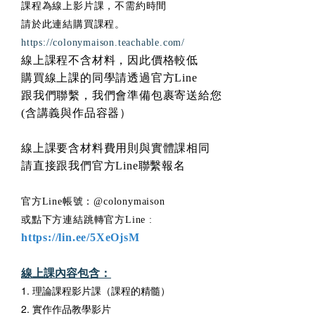
課程為線上影片課，不需約時間
請於此連結購買課程。
https://colonymaison.teachable.com/
線上課程不含材料，因此價格較低
購買線上課的同學請透過官方Line
跟我們聯繫，我們會準備包裹寄送給您
(含講義與作品容器）
線上課要含材料費用則與實體課相同
請直接跟我們官方Line聯繫報名
官方Line帳號：
@colonymaiso
n
或點下方連結跳轉官方Line :
https://lin.ee/5XeOjsM
線上課內容包含：
1. 理論課程影片課（課程的精髓）
2. 實作作品教學影片