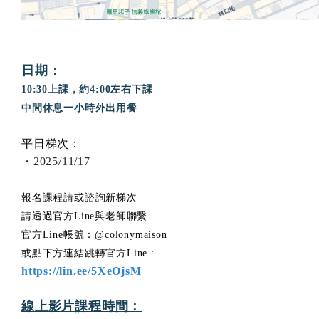
日期：
10:30上課，約4:00左右下課
中間休息一小時外出用餐
平日梯次：
・2025/11/17
報名課程請或諮詢新梯次
請透過官方Line與老師聯繫
官方Line帳號：
@colonymaiso
n
或點下方連結跳轉官方Line :
https://lin.ee/5XeOjsM
線上影片課程時間：