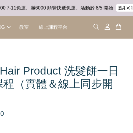
1免運、滿6000 順豐快遞免運。活動於 8/5 開始
點我開始選
OG
教室
線上課程平台
 Hair Product 洗髮餅一日
課程（實體＆線上同步開
）
00