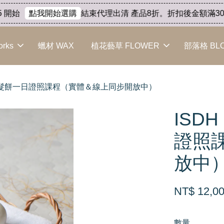
結束代理出清 產品8折。折扣後金額滿3000 7-1
點我開始選購
orks
蠟材 WAX
植花藝草 FLOWER
部落格 BL
duct 洗髮餅一日證照課程（實體＆線上同步開放中）
ISDH
證照
放中
NT$ 12,0
數量