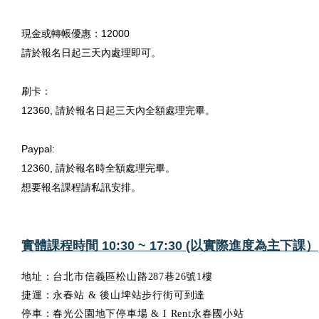
現金或轉帳優惠：12000
請於報名日起三天內處理即可。
刷卡：
12360, 請於報名日起三天內全額處理完畢。
Paypal:
請於報名時全額處理完畢。
12360,
想要報名課程請私訊安排。
實體課程時間 10:30 ~ 17:30 (以實際進度為主下課）
地址：台北市信義區松山路287巷26號1樓
捷運：永春站 & 後山埤站步行街可到達
停車：春光公園地下停車場 & I Rent永春國小站